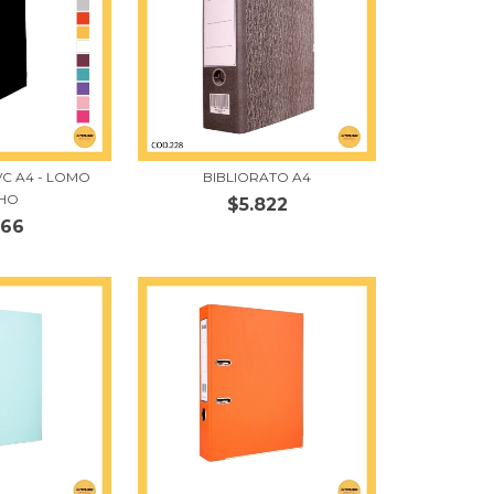
VC A4 - LOMO
BIBLIORATO A4
HO
$5.822
266