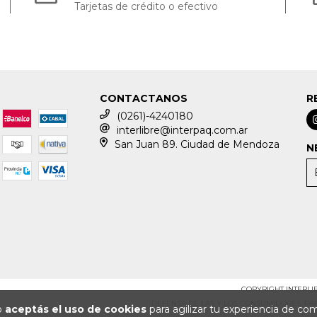
Tarjetas de crédito o efectivo
CONTACTANOS
R
(0261)-4240180
interlibre@interpaq.com.ar
San Juan 89. Ciudad de Mendoza
N
COPYRIGHT INTERLIB
DEFENSA DE LAS Y LOS CONSUMIDORES. P
io
aceptás el uso de cookies
para agilizar tu experiencia de co