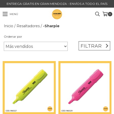
ENTREGA GRATIS EN GRAN MENDOZA - ENVÍOS A TODO EL PAÍS
MENÚ
0
Inicio
/
Resaltadores
/
-Sharpie
Ordenar por
FILTRAR