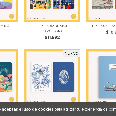
E MIRÓ
LIBRETA X2 DE VIAJE
LIBRETAS X2 M
BARCELONA
$10.
$11.592
NUEVO
JE NORTE
LIBRETAS X2 BARTENDER DE
CUADERNO 
io
aceptás el uso de cookies
para agilizar tu experiencia de co
ENTRECASA
COSIDO MEDIA