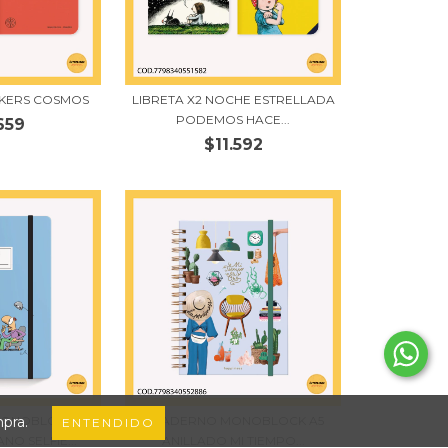
AKERS COSMOS
LIBRETA X2 NOCHE ESTRELLADA
PODEMOS HACE...
659
$11.592
MONOBLOCK
CUADERNO MONOBLOCK A5
mpra.
ENTENDIDO
NO SELFIE...
ANILLADO MI TIEMPO...