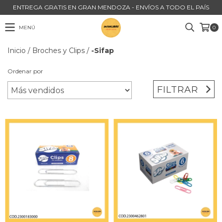
ENTREGA GRATIS EN GRAN MENDOZA - ENVÍOS A TODO EL PAÍS
MENÚ
0
Inicio
/
Broches y Clips
/
-Sifap
Ordenar por
FILTRAR