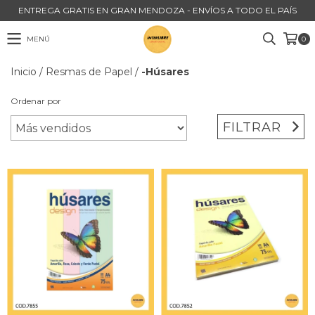
ENTREGA GRATIS EN GRAN MENDOZA - ENVÍOS A TODO EL PAÍS
MENÚ
0
Inicio
/
Resmas de Papel
/
-Húsares
Ordenar por
FILTRAR