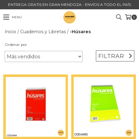
ENTREGA GRATIS EN GRAN MENDOZA - ENVÍOS A TODO EL PAÍS
MENÚ
0
Inicio
/
Cuadernos y Libretas
/
-Húsares
Ordenar por
FILTRAR